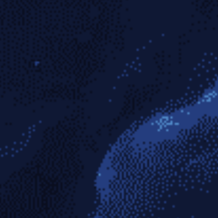
胜负走势等，支持图表化展示，助用户理解比赛进程与策略细
回放，服务深度体育爱好者及内容创作者。