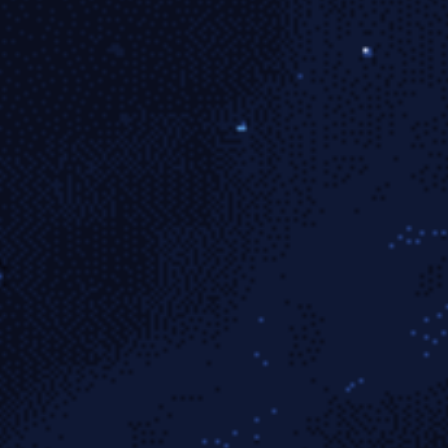
提供详尽的赛事动态、球员数据、进球时间轴与
节。
战术分析频道
由专业编辑团队策划战术复盘、阵容解构与关键