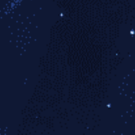
风控、秒级加载、多节点加速等
时，明博登录首页提供全天候客
。
五大核心功能 · 场景整合
从赛事直播到多端互动，构建明博登录首页生态闭环