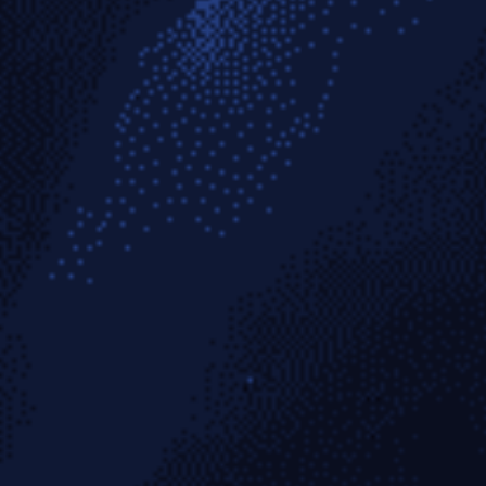
边聊，提升观赛的社交属性。