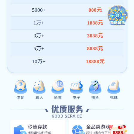
七、免责声明
本平台所提供的数据及内容仅为参考之用，所有信息按“现状”提
供。因使用服务导致的直接或间接损失，平台不承担任何责任。
八、协议修改
本平台保留随时修改本协议条款的权利。修改内容将在平台公示
并即时生效，用户继续使用服务即代表接受修改内容。
九、法律适用与争议解决
本协议适用中华人民共和国法律。如有争议，双方应协商解决，
协商不成的，应提交至平台所在地人民法院处理。
十、联系方式
如您对本协议内容有疑问或建议，可通过邮箱与我们联系：
Email：support@jamescritchie.com