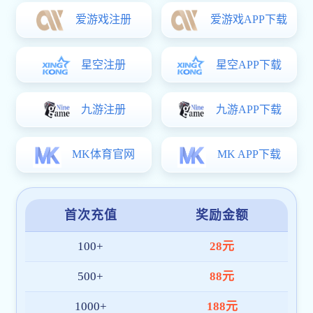
侵犯他人合法权益，包括隐私权、名誉权、知识产权等
进行任何未经授权的商业推广或广告行为
使用自动化工具批量抓取、爬虫、数据镜像等行为
五、知识产权声明
本平台上的所有内容（包括但不限于界面结构、数据接口、文
字、图像、音频、源代码等）均归本平台或关联方所有，受相关
法律保护。未经授权，用户不得以任何形式使用。
六、服务中止与终止
在以下任一情况下，平台有权中止或终止对用户的全部或部分服
务，且无需提前通知：
用户违反本协议内容或法律法规
用户提供虚假信息或存在安全风险
基于明博·官方版网站登录入口-明博(中国)平台运营策略的调
整